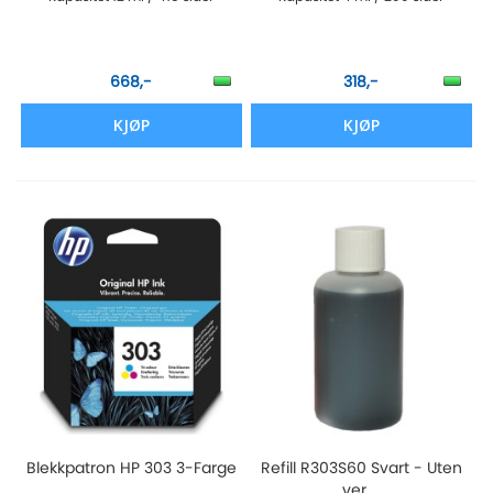
668,-
318,-
KJØP
KJØP
Blekkpatron HP 303 3-Farge
Refill R303S60 Svart - Uten
ver ...