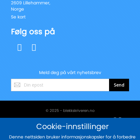
2609 Lillehammer,
Norge
Se kart
Følg oss på
Meld deg på vårt nyhetsbrev
Registrer
Send
deg
for
vårt
nyhetsbrev:
© 2025 - blekkskriveren.no
Sikker betaling med
Cookie-innstillinger
Denne nettsiden bruker informasjonskapsler for å forbedre