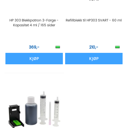
HP 303 Blekkpatron 3-Farge -
Refillblekk til HP303 SVART - 60 ml
Kapasitet 4 ml / 165 sider
369,-
210,-
KJØP
KJØP