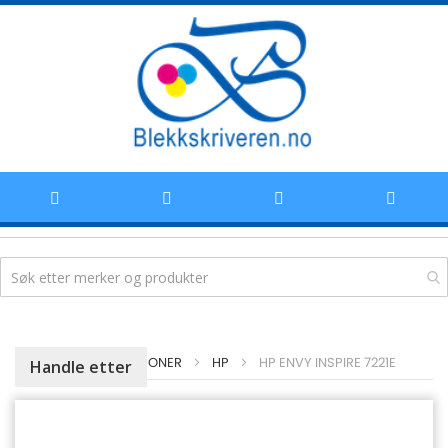
Hoppe
HJEM
BLEKKPATRONER
HP
HP ENVY INSPIRE 7221E
Handle etter
til
innhold