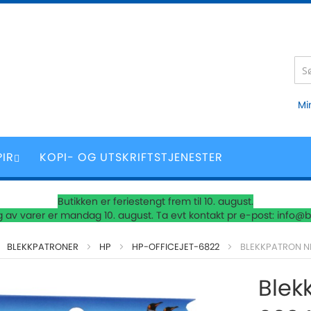
Mi
PIR
KOPI- OG UTSKRIFTSTJENESTER
Butikken er feriestengt frem til 10. august.
 av varer er mandag 10. august. Ta evt kontakt pr e-post: info@b
BLEKKPATRONER
HP
HP-OFFICEJET-6822
BLEKKPATRON N
Blek