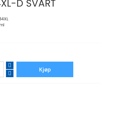
XL-D SVART
934XL
ml
Kjøp