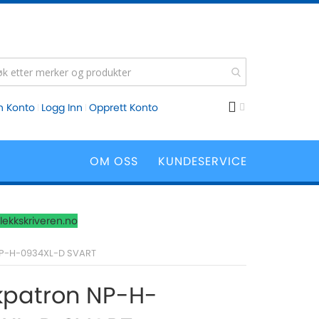
n Konto
Logg Inn
Opprett Konto
OM OSS
KUNDESERVICE
lekkskriveren.no
P-H-0934XL-D SVART
kpatron NP-H-