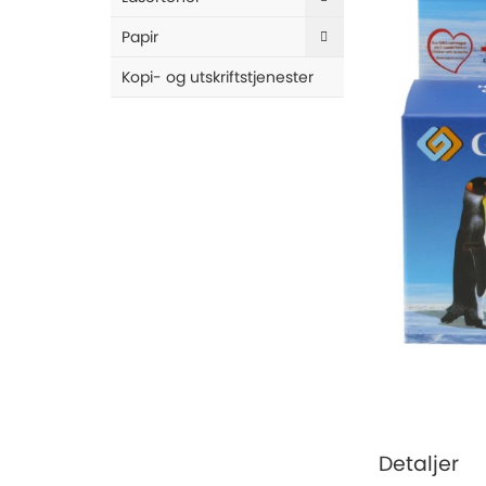
end
of
Papir
the
images
Kopi- og utskriftstjenester
gallery
Skip
to
the
Detaljer
beginning