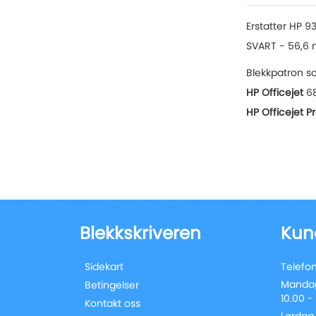
of
the
Erstatter HP 9
images
SVART - 56,6 
gallery
Blekkpatron so
HP Officejet
68
HP Officejet P
Blekkskriveren
Kun
Sidekart
Telefon
Mandag
Betingelser
10.00 -
Kontakt oss