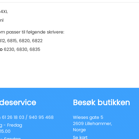
34XL
ml
m passer til følgende skrivere:
12, 6815, 6820, 6822
ro
6230, 6830, 6835
deservice
Besøk butikken
 61 26 18 03 / 940 95 468
Wieses gate 5
2609 Lillehammer,
 - Fredag
Norge
 15.00
Se kart