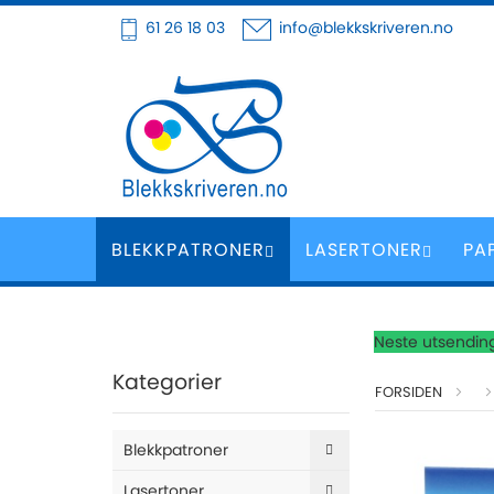
Hoppe
61 26 18 03
info@blekkskriveren.no
til
innhold
BLEKKPATRONER
LASERTONER
PA
Neste utsending
Kategorier
FORSIDEN
Skip
Blekkpatroner
to
the
Lasertoner