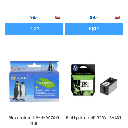
99,-
99,-
KJØP
KJØP
Blekkpatron NP-H-0974XL
Blekkpatron HP 920XL SVART
GUL