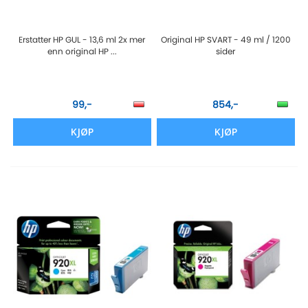
Erstatter HP GUL - 13,6 ml 2x mer
Original HP SVART - 49 ml / 1200
enn original HP ...
sider
99,-
854,-
KJØP
KJØP