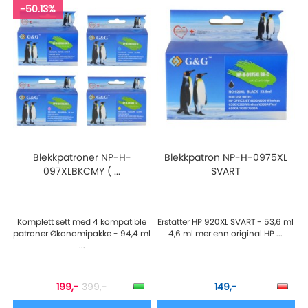
-50.13%
Blekkpatroner NP-H-
Blekkpatron NP-H-0975XL
097XLBKCMY ( ...
SVART
Komplett sett med 4 kompatible
Erstatter HP 920XL SVART - 53,6 ml
patroner Økonomipakke - 94,4 ml
4,6 ml mer enn original HP ...
...
199,-
399,-
149,-