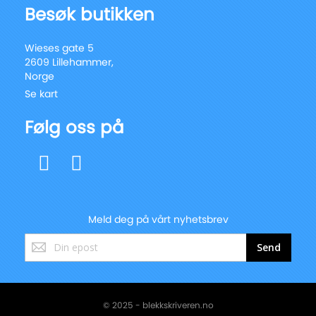
Besøk butikken
Wieses gate 5
2609 Lillehammer,
Norge
Se kart
Følg oss på
Meld deg på vårt nyhetsbrev
Registrer
Send
deg
for
vårt
nyhetsbrev:
© 2025 - blekkskriveren.no