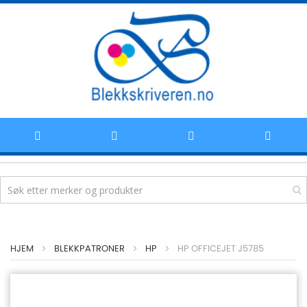
Hoppe
HJEM
BLEKKPATRONER
HP
HP OFFICEJET J5785
til
innhold