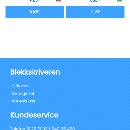
417,-
535,-
KJØP
KJØP
Blekkskriveren
Sidekart
Betingelser
Kontakt oss
Kundeservice
Telefon 61 26 18 03 / 940 95 468