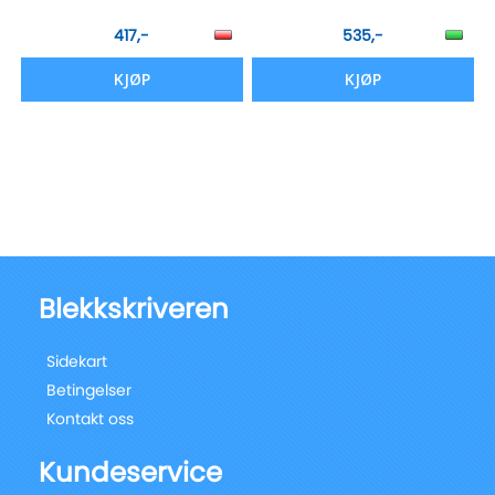
417,-
535,-
KJØP
KJØP
Blekkskriveren
Sidekart
Betingelser
Kontakt oss
Kundeservice