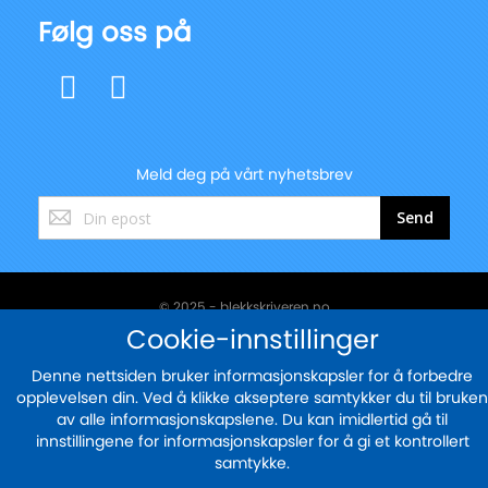
Følg oss på
Meld deg på vårt nyhetsbrev
Registrer
Send
deg
for
vårt
nyhetsbrev:
© 2025 - blekkskriveren.no
Cookie-innstillinger
Sikker betaling med
Denne nettsiden bruker informasjonskapsler for å forbedre
opplevelsen din. Ved å klikke akseptere samtykker du til bruken
av alle informasjonskapslene. Du kan imidlertid gå til
innstillingene for informasjonskapsler for å gi et kontrollert
samtykke.