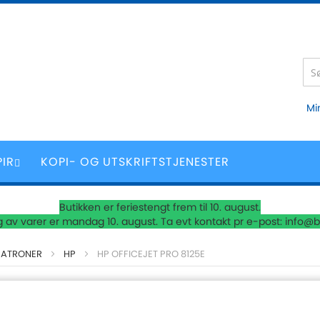
Mi
PIR
KOPI- OG UTSKRIFTSTJENESTER
Butikken er feriestengt frem til 10. august.
 av varer er mandag 10. august. Ta evt kontakt pr e-post: info@b
PATRONER
HP
HP OFFICEJET PRO 8125E