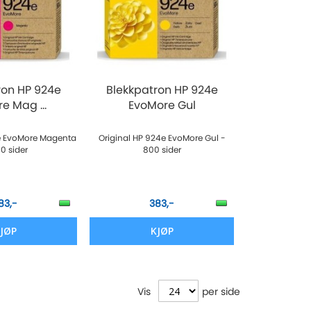
ron HP 924e
Blekkpatron HP 924e
e Mag ...
EvoMore Gul
4e EvoMore Magenta
Original HP 924e EvoMore Gul -
0 sider
800 sider
83,-
383,-
JØP
KJØP
Vis
per side