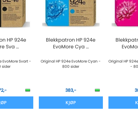
ron HP 924e
Blekkpatron HP 924e
Blekkpat
e Sva ...
EvoMore Cya ...
EvoMor
e EvoMore Svart -
Original HP 924e EvoMore Cyan -
Original HP 92
 sider
800 sider
- 80
72,-
383,-
3
JØP
KJØP
K