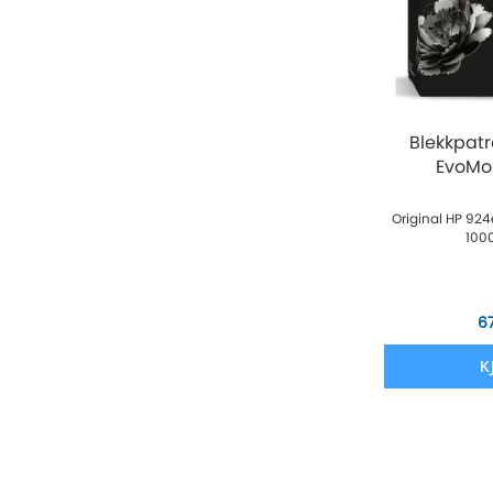
Blekkpat
EvoMor
Original HP 924
1000
6
K