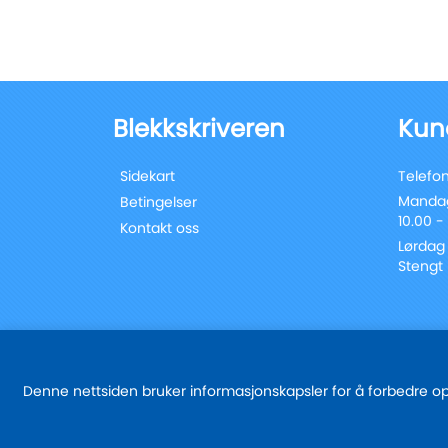
Blekkskriveren
Kun
Sidekart
Telefon
Mandag
Betingelser
10.00 -
Kontakt oss
Lørdag
Stengt
Denne nettsiden bruker informasjonskapsler for å forbedre oppl
© 2025 - blekkskriveren.no