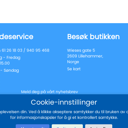
deservice
Besøk butikken
 61 26 18 03 / 940 95 468
Wieses gate 5
2609 Lillehammer,
 - Fredag
Norge
 15.00
Se kart
 - Søndag
Meld deg på vårt nyhetsbrev
Registrer
Cookie-innstillinger
Send
deg
for
evelsen din. Ved å klikke akseptere samtykker du til bruken av all
vårt
for informasjonskapsler for å gi et kontrollert samtykke.
nyhetsbrev:
Sikker betaling med