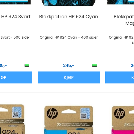
 HP 924 Svart
Blekkpatron HP 924 Cyan
Blekkpat
Ma
 Svart - 500 sider
Original HP 924 Cyan - 400 sider
Original HP 9
s
85,-
245,-
2
JØP
KJØP
K