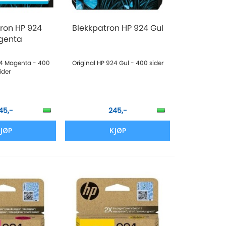
ron HP 924
Blekkpatron HP 924 Gul
genta
24 Magenta - 400
Original HP 924 Gul - 400 sider
ider
45,-
245,-
JØP
KJØP