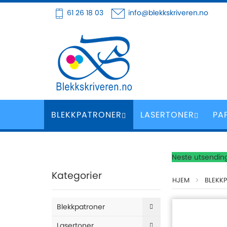
Hoppe
61 26 18 03
info@blekkskriveren.no
til
innhold
BLEKKPATRONER
LASERTONER
PA
Neste utsending
Kategorier
HJEM
BLEKK
Blekkpatroner
Lasertoner