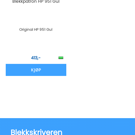
Blekkpatron HP 951 Gul
Original HP 951 Gul
413,-
KJØP
Blekkskriveren