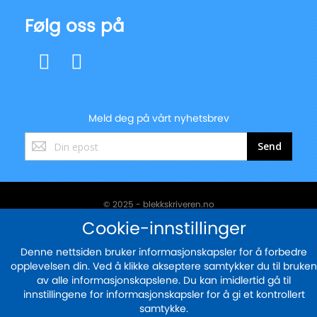
Følg oss på
Meld deg på vårt nyhetsbrev
Registrer
Send
deg
for
vårt
nyhetsbrev:
© 2025 - blekkskriveren.no
Cookie-innstillinger
Sikker betaling med
Denne nettsiden bruker informasjonskapsler for å forbedre
opplevelsen din. Ved å klikke akseptere samtykker du til bruken
av alle informasjonskapslene. Du kan imidlertid gå til
innstillingene for informasjonskapsler for å gi et kontrollert
samtykke.