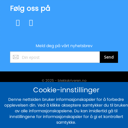
Følg oss på
Meld deg på vårt nyhetsbrev
Registrer
Send
deg
for
vårt
nyhetsbrev:
© 2025 - blekkskriveren.no
Cookie-innstillinger
Sikker betaling med
Denne nettsiden bruker informasjonskapsler for å forbedre
opplevelsen din. Ved å klikke akseptere samtykker du til bruken
av alle informasjonskapslene. Du kan imidlertid gå til
innstillingene for informasjonskapsler for å gi et kontrollert
samtykke.