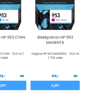
n HP 953 CYAN
Blekkpatron HP 953
MAGENTA
3 CYAN - 10,0 ml /
Original HP 953 MAGENTA - 10,0 ml
 sider
/ 700 sider
14,-
414,-
JØP
KJØP