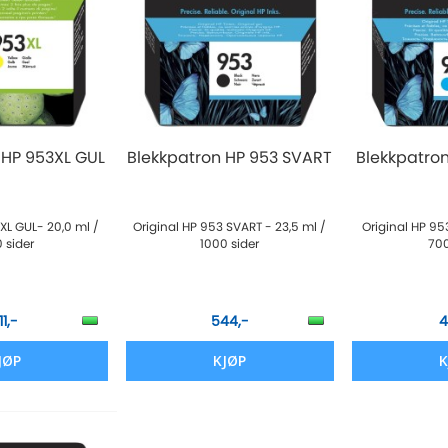
 HP 953XL GUL
Blekkpatron HP 953 SVART
Blekkpatro
XL GUL- 20,0 ml /
Original HP 953 SVART - 23,5 ml /
Original HP 95
 sider
1000 sider
700
11,-
544,-
4
JØP
KJØP
K