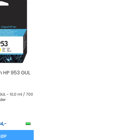
n HP 953 GUL
GUL - 10,0 ml / 700
ider
14,-
JØP