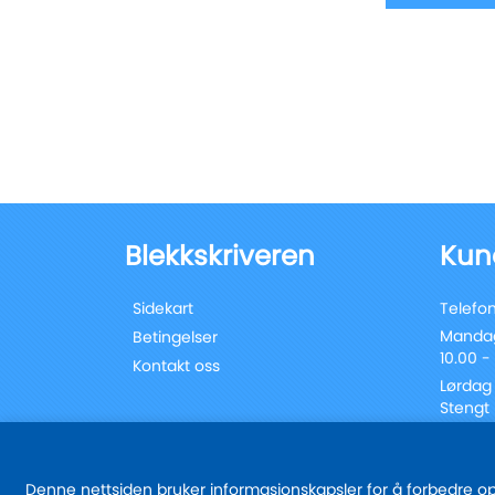
Blekkskriveren
Kun
Sidekart
Telefon
Mandag
Betingelser
10.00 -
Kontakt oss
Lørdag
Stengt
Denne nettsiden bruker informasjonskapsler for å forbedre oppl