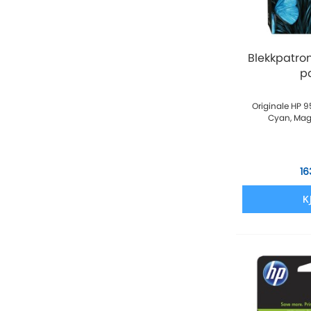
Blekkpatro
p
Originale HP 9
Cyan, Mag
16
K