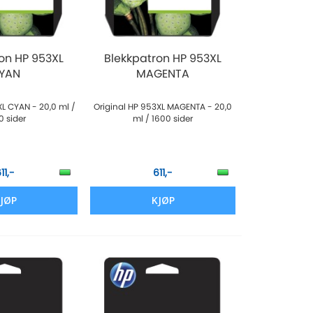
on HP 953XL
Blekkpatron HP 953XL
YAN
MAGENTA
XL CYAN - 20,0 ml /
Original HP 953XL MAGENTA - 20,0
0 sider
ml / 1600 sider
11,-
611,-
JØP
KJØP