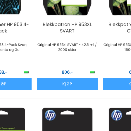
ner HP 953 4-
Blekkpatron HP 953XL
Blekkpatr
ack
SVART
C
53 4-Pack Svart,
Original HP 953xl SVART - 42,5 ml /
Original HP 953
enta og Gul
2000 sider
160
38,-
806,-
6
JØP
KJØP
K