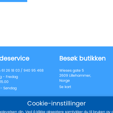
deservice
Besøk butikken
 61 26 18 03 / 940 95 468
Wieses gate 5
2609 Lillehammer,
 - Fredag
Norge
 15.00
Se kart
 - Søndag
Cookie-innstillinger
Meld deg på vårt nyhetsbrev
evelsen din. Ved å klikke akseptere samtykker du til bruken av all