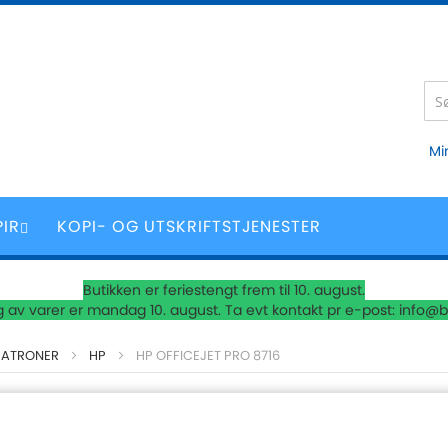
Mi
PIR
KOPI- OG UTSKRIFTSTJENESTER
Butikken er feriestengt frem til 10. august.
 av varer er mandag 10. august. Ta evt kontakt pr e-post: info@b
PATRONER
HP
HP OFFICEJET PRO 8716