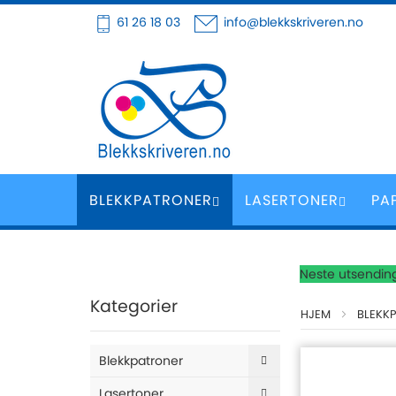
Hoppe
61 26 18 03
info@blekkskriveren.no
til
innhold
BLEKKPATRONER
LASERTONER
PA
Neste utsending
Kategorier
HJEM
BLEKK
Blekkpatroner
Lasertoner