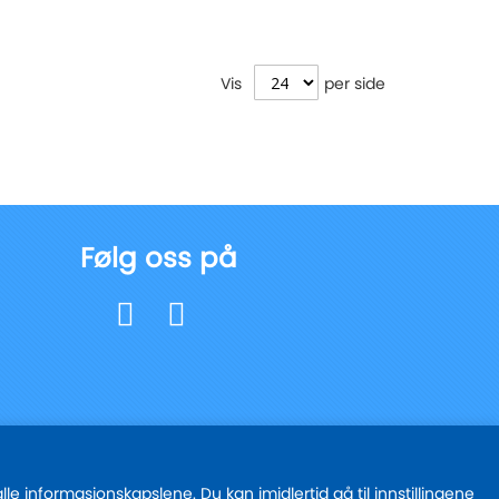
Vis
per side
Følg oss på
e informasjonskapslene. Du kan imidlertid gå til innstillingene