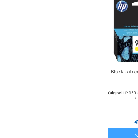
Blekkpatro
Original HP 953 
s
4
K