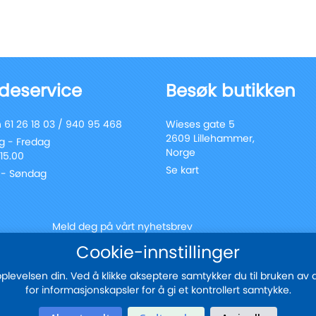
deservice
Besøk butikken
 61 26 18 03 / 940 95 468
Wieses gate 5
2609 Lillehammer,
 - Fredag
Norge
 15.00
Se kart
 - Søndag
Meld deg på vårt nyhetsbrev
Registrer
Cookie-innstillinger
Send
deg
for
evelsen din. Ved å klikke akseptere samtykker du til bruken av all
vårt
for informasjonskapsler for å gi et kontrollert samtykke.
nyhetsbrev:
Sikker betaling med