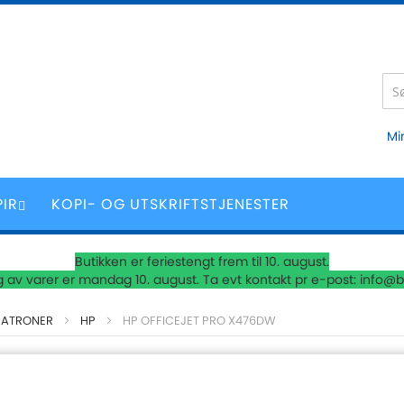
Mi
PIR
KOPI- OG UTSKRIFTSTJENESTER
Butikken er feriestengt frem til 10. august.
 av varer er mandag 10. august. Ta evt kontakt pr e-post: info@b
PATRONER
HP
HP OFFICEJET PRO X476DW