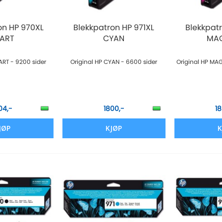
on HP 970XL
Blekkpatron HP 971XL
Blekkpatr
ART
CYAN
MA
ART - 9200 sider
Original HP CYAN - 6600 sider
Original HP MA
04,-
1800,-
1
JØP
KJØP
K