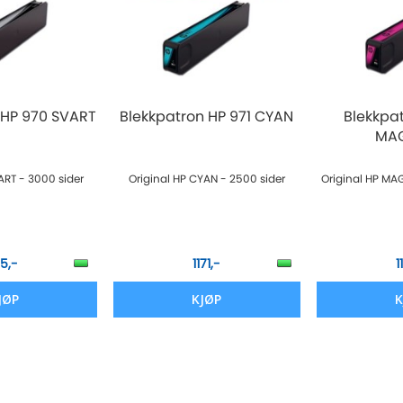
 HP 970 SVART
Blekkpatron HP 971 CYAN
Blekkpat
MA
ART - 3000 sider
Original HP CYAN - 2500 sider
Original HP MA
15,-
1171,-
1
JØP
KJØP
K