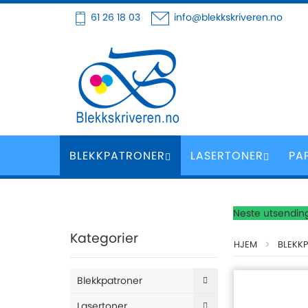
Hoppe
61 26 18 03
info@blekkskriveren.no
til
innhold
BLEKKPATRONER
LASERTONER
PA
Neste utsending
Kategorier
HJEM
BLEKK
Blekkpatroner
Lasertoner