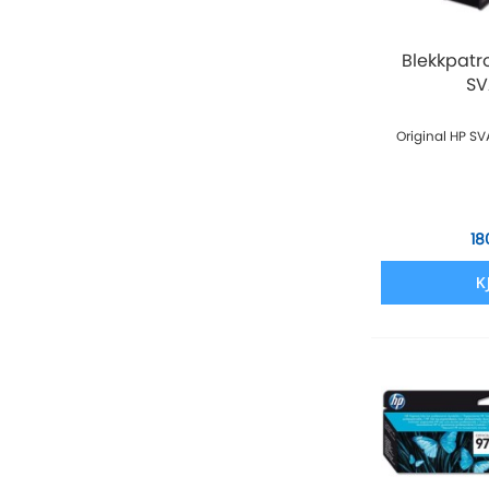
Blekkpatr
SV
Original HP SV
18
K