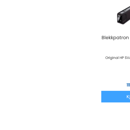
Blekkpatron
Original HP SV
11
K