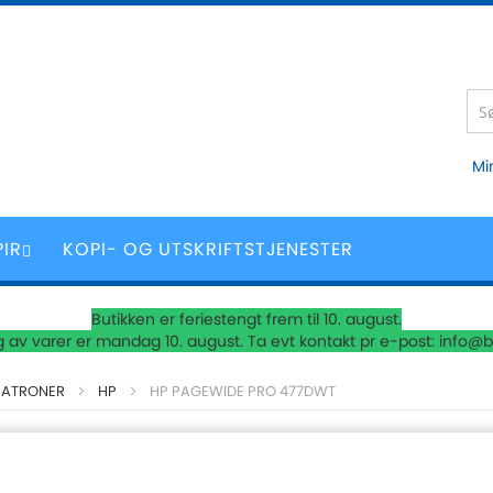
Mi
PIR
KOPI- OG UTSKRIFTSTJENESTER
Butikken er feriestengt frem til 10. august.
 av varer er mandag 10. august. Ta evt kontakt pr e-post: info@b
PATRONER
HP
HP PAGEWIDE PRO 477DWT