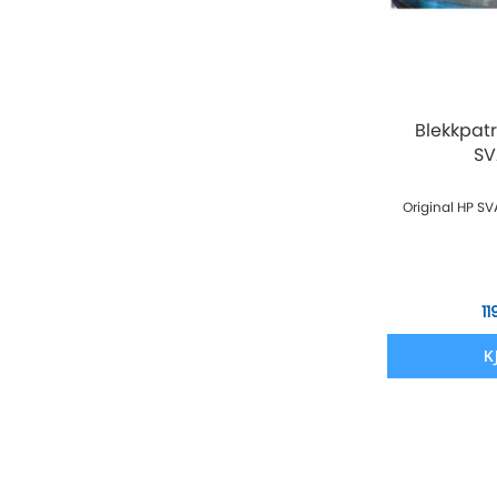
Blekkpat
SV
Original HP SV
11
K