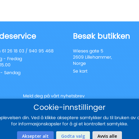
deservice
Besøk butikken
 61 26 18 03 / 940 95 468
Wieses gate 5
2609 Lillehammer,
 - Fredag
Norge
 15.00
Se kart
 - Søndag
Meld deg på vårt nyhetsbrev
Registrer
Cookie-innstillinger
Send
deg
for
evelsen din. Ved å klikke akseptere samtykker du til bruken av all
vårt
for informasjonskapsler for å gi et kontrollert samtykke.
nyhetsbrev:
Sikker betaling med
Aksepter alt
Godta valg
Avvis alle