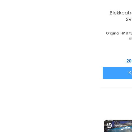
Blekkpat
SV
Original HP 97
s
20
K