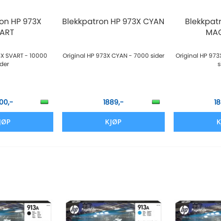
ron HP 973X
Blekkpatron HP 973X CYAN
Blekkpat
ART
MA
3X SVART - 10000
Original HP 973X CYAN - 7000 sider
Original HP 97
ider
s
00,-
1889,-
1
JØP
KJØP
K