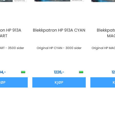
ron HP 913A
Blekkpatron HP 913A CYAN
Blekkpat
ART
MA
ART - 3500 sider
Original HP CYAN - 3000 sider
Original HP MA
94,-
1226,-
1
JØP
KJØP
K