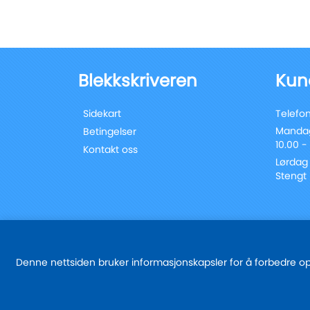
Blekkskriveren
Kun
Sidekart
Telefon
Mandag
Betingelser
10.00 -
Kontakt oss
Lørdag
Stengt
Denne nettsiden bruker informasjonskapsler for å forbedre oppl
© 2025 - blekkskriveren.no