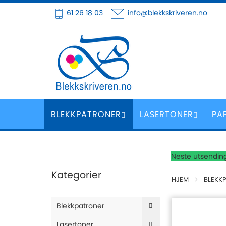
Hoppe
61 26 18 03
info@blekkskriveren.no
til
innhold
BLEKKPATRONER
LASERTONER
PA
Neste utsending
Kategorier
HJEM
BLEKK
Blekkpatroner
Lasertoner