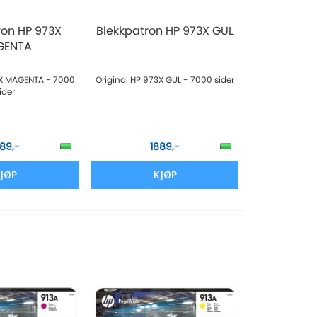
ron HP 973X
Blekkpatron HP 973X GUL
GENTA
3X MAGENTA - 7000
Original HP 973X GUL - 7000 sider
ider
889,-
1889,-
JØP
KJØP