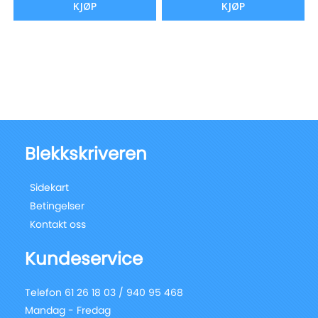
KJØP
KJØP
Blekkskriveren
Sidekart
Betingelser
Kontakt oss
Kundeservice
Telefon 61 26 18 03 / 940 95 468
Mandag - Fredag