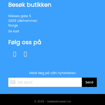
Besøk butikken
Wieses gate 5
2609 Lillehammer,
Norge
Se kart
Følg oss på
Meld deg på vårt nyhetsbrev
Registrer
Send
deg
for
vårt
nyhetsbrev:
© 2025 - blekkskriveren.no