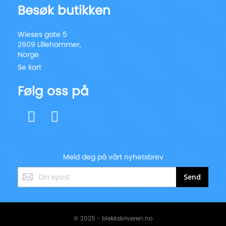
Besøk butikken
Wieses gate 5
2609 Lillehammer,
Norge
Se kart
Følg oss på
Meld deg på vårt nyhetsbrev
Registrer
Send
deg
for
vårt
nyhetsbrev:
© 2025 - blekkskriveren.no