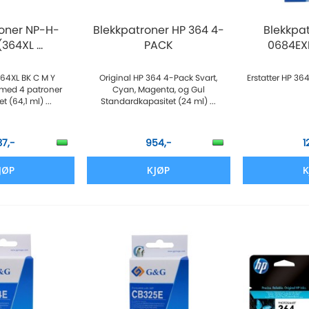
roner NP-H-
Blekkpatroner HP 364 4-
Blekkpa
364XL ...
PACK
0684EXL 
364XL BK C M Y
Original HP 364 4-Pack Svart,
Erstatter HP 36
 med 4 patroner
Cyan, Magenta, og Gul
 (64,1 ml) ...
Standardkapasitet (24 ml) ...
37,-
954,-
1
JØP
KJØP
K