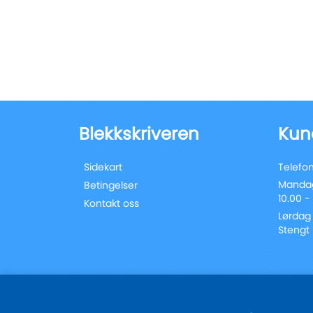
Blekkskriveren
Kun
Sidekart
Telefon
Mandag
Betingelser
10.00 -
Kontakt oss
Lørdag
Stengt