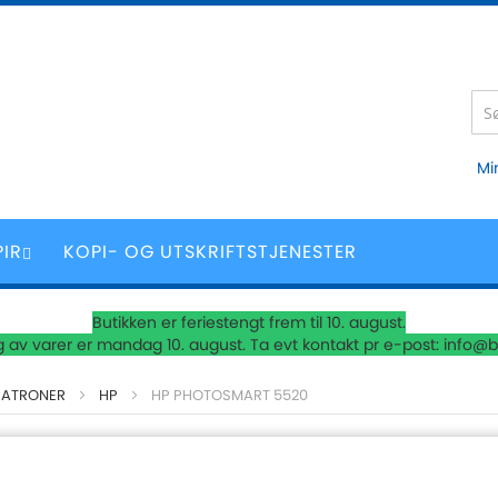
Mi
PIR
KOPI- OG UTSKRIFTSTJENESTER
Butikken er feriestengt frem til 10. august.
 av varer er mandag 10. august. Ta evt kontakt pr e-post: info@b
PATRONER
HP
HP PHOTOSMART 5520