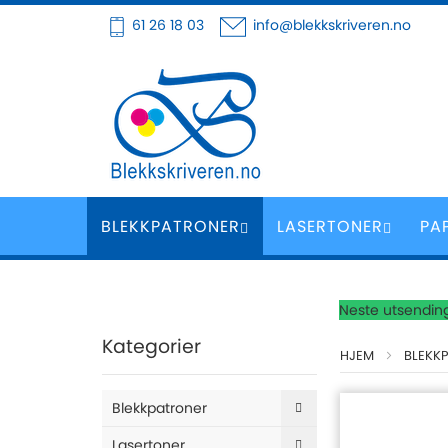
Hoppe
61 26 18 03
info@blekkskriveren.no
til
innhold
BLEKKPATRONER
LASERTONER
PA
Neste utsending
Kategorier
HJEM
BLEKK
Blekkpatroner
Lasertoner