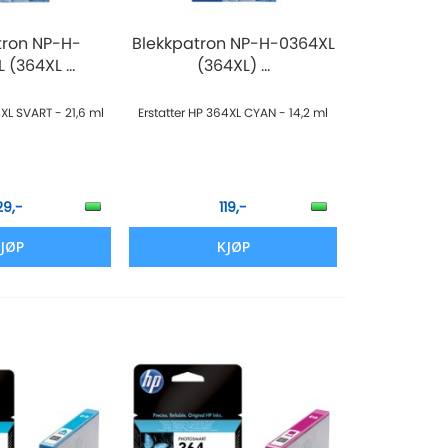
tron NP-H-
Blekkpatron NP-H-0364XL
(364XL ...
(364XL) ...
4XL SVART - 21,6 ml
Erstatter HP 364XL CYAN - 14,2 ml
29,-
119,-
JØP
KJØP