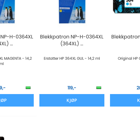
 NP-H-0364XL
Blekkpatron NP-H-0364XL
Blekkpatro
XL) ...
(364XL) ...
4XL MAGENTA - 14,2
Erstatter HP 364XL GUL - 14,2 ml
Original HP
ml
19,-
119,-
2
JØP
KJØP
K