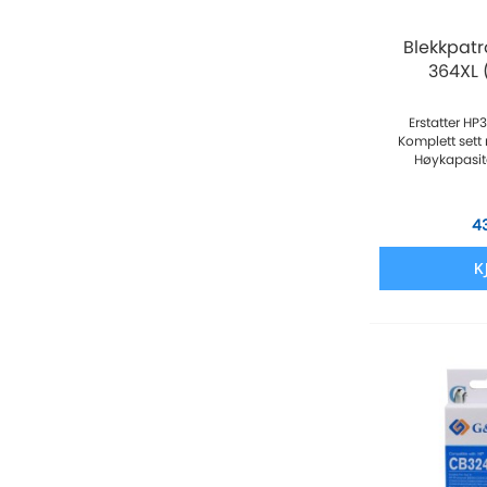
Blekkpat
364XL (
Erstatter HP
Komplett sett
Høykapasitet
4
K