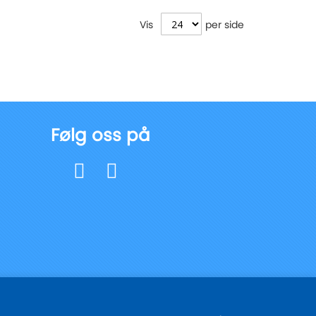
Vis
per side
Følg oss på