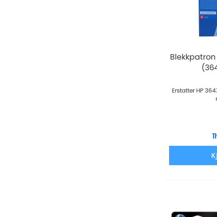
Blekkpatron
(364
Erstatter HP 36
1
K