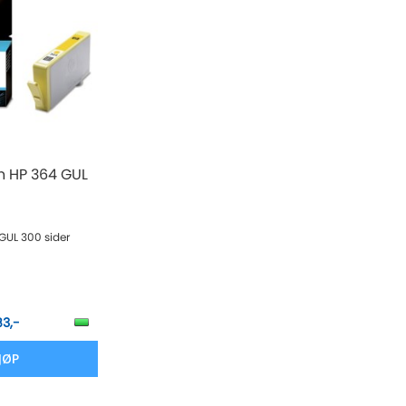
n HP 364 GUL
 GUL 300 sider
83,-
JØP