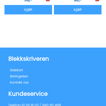
618,-
981,-
KJØP
KJØP
Blekkskriveren
Sidekart
Betingelser
Kontakt oss
Kundeservice
Telefon 61 26 18 03 / 940 95 468