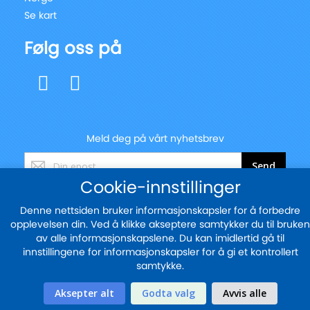
Se kart
Følg oss på
Meld deg på vårt nyhetsbrev
Registrer
Send
deg
Cookie-innstillinger
for
vårt
Denne nettsiden bruker informasjonskapsler for å forbedre
nyhetsbrev:
© 2025 - blekkskriveren.no
opplevelsen din. Ved å klikke akseptere samtykker du til bruken
av alle informasjonskapslene. Du kan imidlertid gå til
Sikker betaling med
innstillingene for informasjonskapsler for å gi et kontrollert
samtykke.
Aksepter alt
Godta valg
Avvis alle