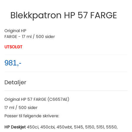
to
the
Blekkpatron HP 57 FARGE
beginning
of
the
Original HP
images
FARGE - 17 ml / 500 sider
gallery
UTSOLGT
981,-
Detaljer
Original HP 57 FARGE (C6657AE)
17 ml / 500 sider
Passer til følgende skrivere:
HP Deskjet
450ci, 450cbi, 450wbt, 5145, 5150, 5151, 5550,