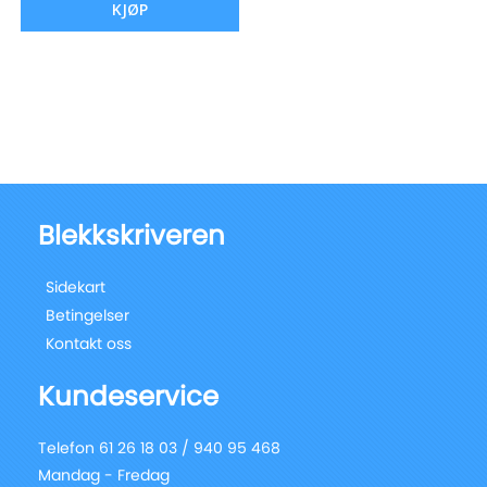
KJØP
Blekkskriveren
Sidekart
Betingelser
Kontakt oss
Kundeservice
Telefon 61 26 18 03 / 940 95 468
Mandag - Fredag