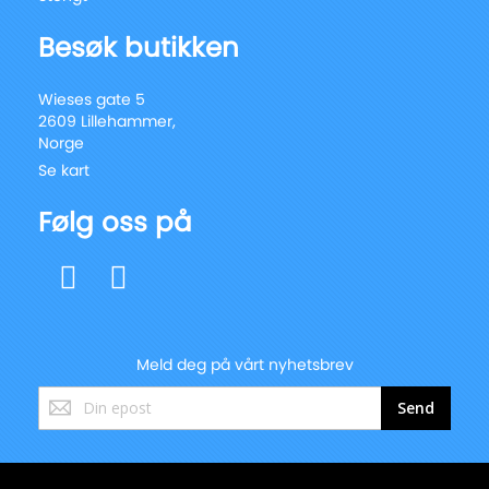
Besøk butikken
Wieses gate 5
2609 Lillehammer,
Norge
Se kart
Følg oss på
Meld deg på vårt nyhetsbrev
Registrer
Send
deg
for
vårt
nyhetsbrev: