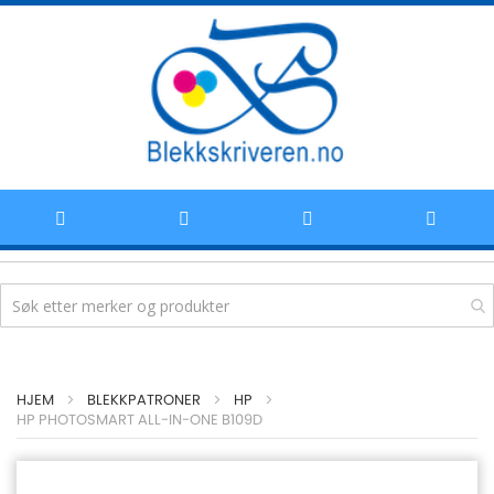
Hoppe
HJEM
BLEKKPATRONER
HP
til
HP PHOTOSMART ALL-IN-ONE B109D
innhold