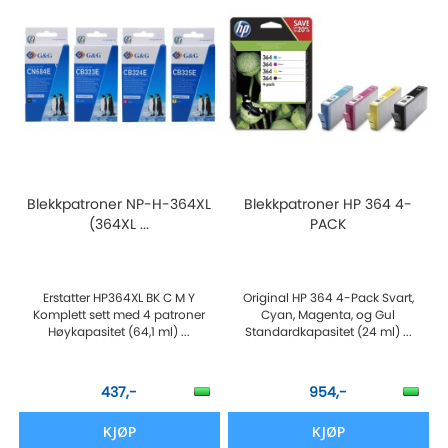
Blekkpatroner NP-H-364XL
Blekkpatroner HP 364 4-
(364XL ...
PACK
Erstatter HP364XL BK C M Y
Original HP 364 4-Pack Svart,
Komplett sett med 4 patroner
Cyan, Magenta, og Gul
Høykapasitet (64,1 ml) ...
Standardkapasitet (24 ml) ...
437,-
954,-
KJØP
KJØP