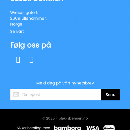
Wieses gate 5
2609 Lillehammer,
Norge
Se kart
Følg oss på
Meld deg på vårt nyhetsbrev
Registrer
Send
deg
for
vårt
nyhetsbrev:
© 2025 - blekkskriveren.no
Sikker betaling med