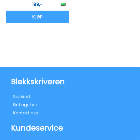
199,-
KJØP
Blekkskriveren
Sidekart
Betingelser
Kontakt oss
Kundeservice