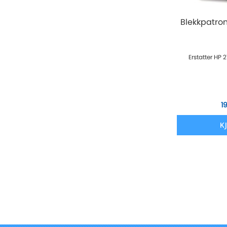
Blekkpatro
Erstatter HP 
1
K