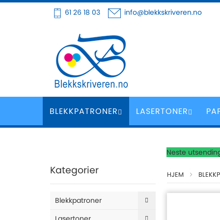
Hoppe
61 26 18 03
info@blekkskriveren.no
til
innhold
BLEKKPATRONER
LASERTONER
PA
Neste utsending
Kategorier
HJEM
BLEKK
Blekkpatroner
Lasertoner