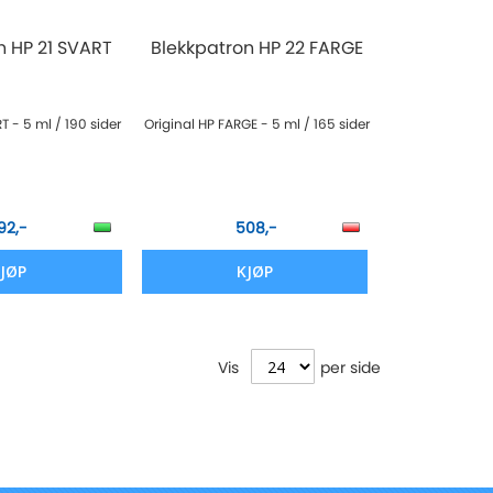
n HP 21 SVART
Blekkpatron HP 22 FARGE
T - 5 ml / 190 sider
Original HP FARGE - 5 ml / 165 sider
92,-
508,-
JØP
KJØP
Vis
per side