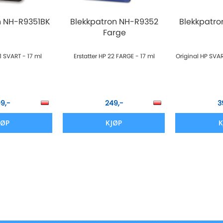
n NH-R9351BK
Blekkpatron NH-R9352
Blekkpatro
Farge
21 SVART - 17 ml
Erstatter HP 22 FARGE - 17 ml
Original HP SVAR
99,-
249,-
3
JØP
KJØP
K