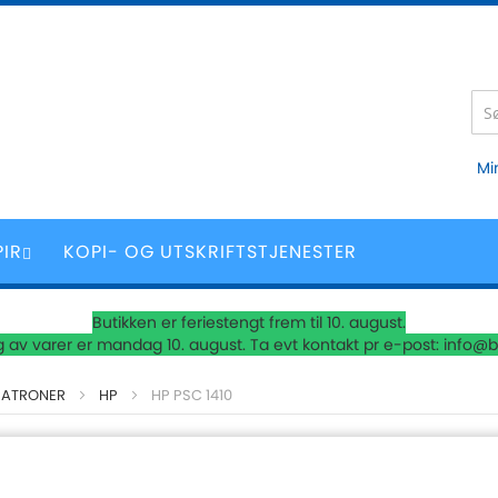
Mi
PIR
KOPI- OG UTSKRIFTSTJENESTER
Butikken er feriestengt frem til 10. august.
 av varer er mandag 10. august. Ta evt kontakt pr e-post: info@b
PATRONER
HP
HP PSC 1410