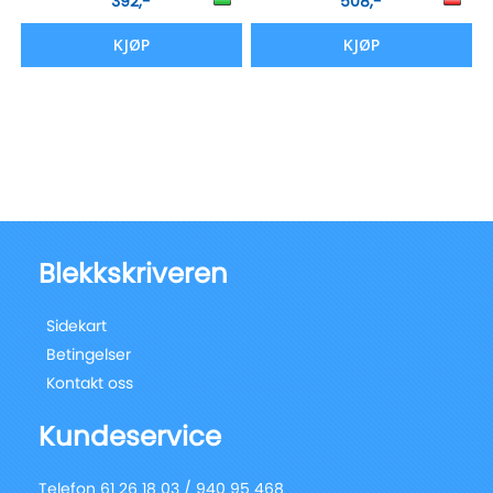
392,-
508,-
KJØP
KJØP
Blekkskriveren
Sidekart
Betingelser
Kontakt oss
Kundeservice
Telefon 61 26 18 03 / 940 95 468