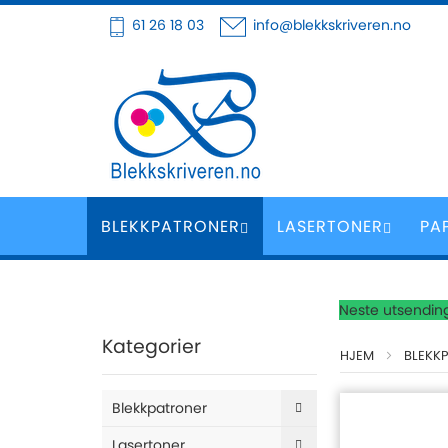
Hoppe
61 26 18 03
info@blekkskriveren.no
til
innhold
BLEKKPATRONER
LASERTONER
PA
Neste utsending
Kategorier
HJEM
BLEKK
Blekkpatroner
Lasertoner