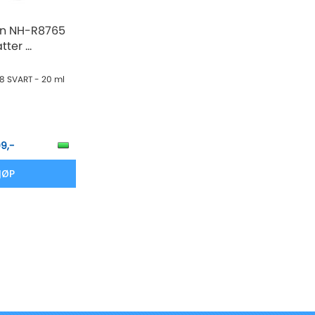
on NH-R8765
tter ...
38 SVART - 20 ml
99,-
JØP