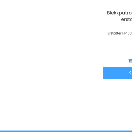
Blekkpatr
ersta
Erstatter HP 3
1
K