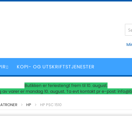
Mi
PIR
KOPI- OG UTSKRIFTSTJENESTER
Butikken er feriestengt frem til 10. august.
 av varer er mandag 10. august. Ta evt kontakt pr e-post: info@b
PATRONER
HP
HP PSC 1510