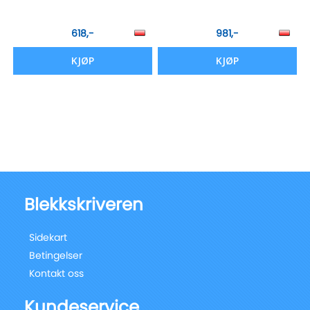
618,-
981,-
KJØP
KJØP
Blekkskriveren
Sidekart
Betingelser
Kontakt oss
Kundeservice