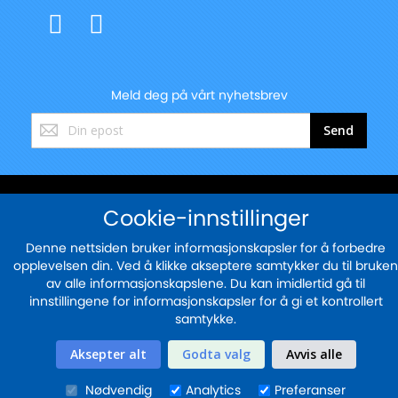
Meld deg på vårt nyhetsbrev
Registrer
Send
deg
for
vårt
nyhetsbrev:
© 2025 - blekkskriveren.no
Cookie-innstillinger
Sikker betaling med
Denne nettsiden bruker informasjonskapsler for å forbedre
opplevelsen din. Ved å klikke akseptere samtykker du til bruken
av alle informasjonskapslene. Du kan imidlertid gå til
innstillingene for informasjonskapsler for å gi et kontrollert
samtykke.
Aksepter alt
Godta valg
Avvis alle
Nødvendig
Analytics
Preferanser