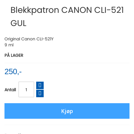
the
Blekkpatron CANON CLI-521
beginning
of
GUL
the
images
gallery
Original Canon CLI-521Y
9 ml
PÅ LAGER
250,-
Antall
Kjøp