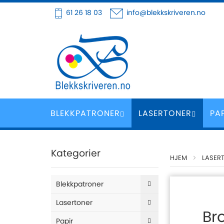
Hoppe
61 26 18 03
info@blekkskriveren.no
til
innhold
BLEKKPATRONER
LASERTONER
PA
Kategorier
HJEM
LASER
Blekkpatroner
Lasertoner
Br
Papir