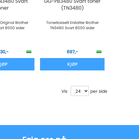
N3480 Svart
GG-PB3480 Svart toner
oner
(TN3480)
Original Brother
Tonerkassett Erstatter Brother
rt 8000 sider
TN3480 Svart 8000 sider
930,-
697,-
JØP
KJØP
Vis
per side