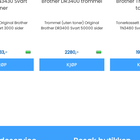
N3430 Svart
Brother DR3400 trommel
Brother T
oner
t
Original Brother
Trommel (uten toner) Original
Tonerkassett 
rt 3000 sider
Brother DR3400 Svart 50000 sider
TN3480 Sva
33,-
2280,-
1
JØP
KJØP
K