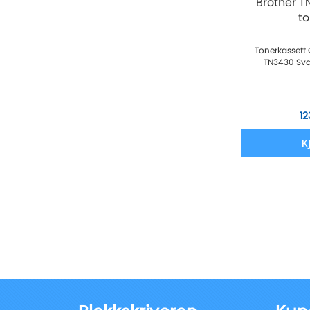
Brother T
t
Tonerkassett 
TN3430 Sva
12
K