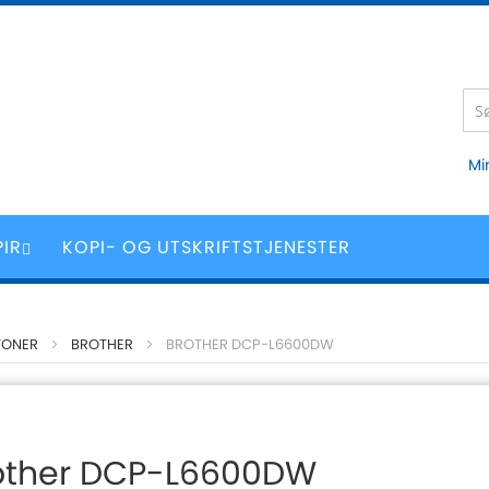
Mi
PIR
KOPI- OG UTSKRIFTSTJENESTER
TONER
BROTHER
BROTHER DCP-L6600DW
other DCP-L6600DW