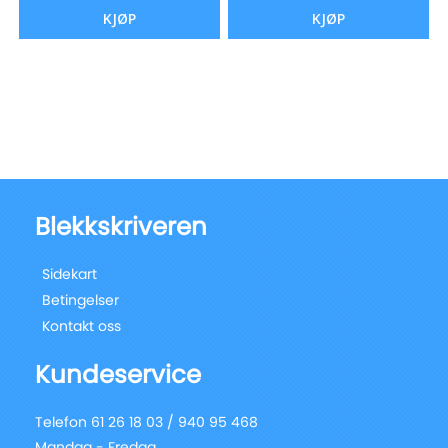
KJØP
KJØP
Blekkskriveren
Sidekart
Betingelser
Kontakt oss
Kundeservice
Telefon 61 26 18 03 / 940 95 468
Mandag - Fredag