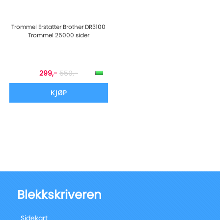
Trommel Erstatter Brother DR3100
Trommel 25000 sider
299,-
559,-
KJØP
Blekkskriveren
Sidekart