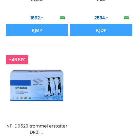
1692,-
2534,-
KJØP
KJØP
-46.51%
NT-D0520 trommel erstatter
DR31 ...