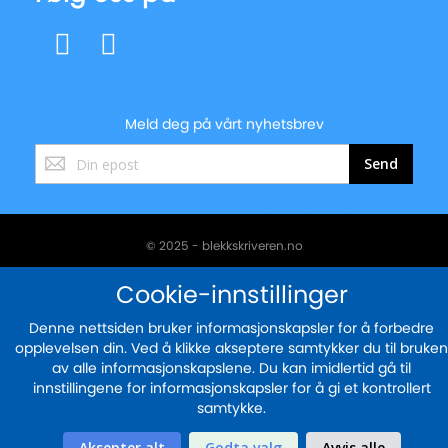
Meld deg på vårt nyhetsbrev
Registrer
Send
deg
for
vårt
nyhetsbrev:
© 2025 - blekkskriveren.no
Sikker betaling med
Cookie-innstillinger
Denne nettsiden bruker informasjonskapsler for å forbedre
opplevelsen din. Ved å klikke akseptere samtykker du til bruken
av alle informasjonskapslene. Du kan imidlertid gå til
innstillingene for informasjonskapsler for å gi et kontrollert
samtykke.
Aksepter alt
Godta valg
Avvis alle