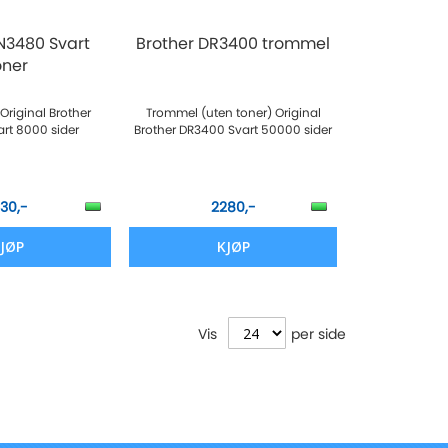
N3480 Svart
Brother DR3400 trommel
oner
Original Brother
Trommel (uten toner) Original
rt 8000 sider
Brother DR3400 Svart 50000 sider
930,-
2280,-
JØP
KJØP
Vis
per side