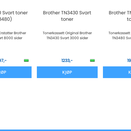
Svart toner
Brother TN3430 Svart
Brother T
3480)
toner
t
rstatter Brother
Tonerkassett Original Brother
Tonerkassett 
rt 8000 sider
TN3430 Svart 3000 sider
TN3480 Sva
97,-
1233,-
1
JØP
KJØP
K