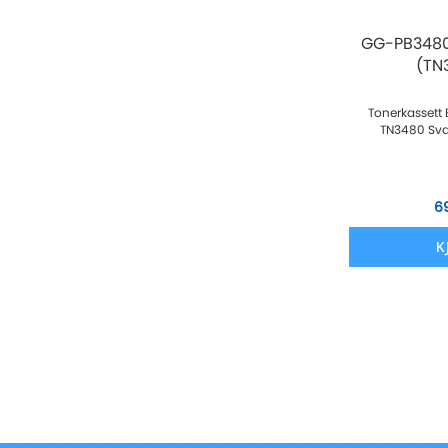
GG-PB3480 
(TN
Tonerkassett E
TN3480 Sva
6
K