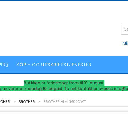
Mi
PIR
KOPI- OG UTSKRIFTSTJENESTER
Butikken er feriestengt frem til 10. august.
 av varer er mandag 10. august. Ta evt kontakt pr e-post: info@b
TONER
BROTHER
BROTHER HL-L6400DWT