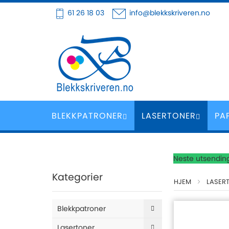
Hoppe
61 26 18 03
info@blekkskriveren.no
til
innhold
BLEKKPATRONER
LASERTONER
PA
Neste utsending
Kategorier
HJEM
LASER
Blekkpatroner
Lasertoner