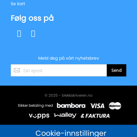
Se kart
Følg oss på
Meld deg på vårt nyhetsbrev
Registrer
Send
deg
for
vårt
nyhetsbrev:
© 2025 - blekkskriveren.no
Sikker betaling med
Cookie-innstillinger