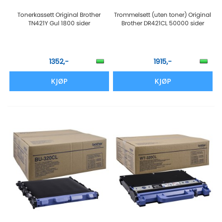
Tonerkassett Original Brother
Trommelsett (uten toner) Original
TN421Y Gul 1800 sider
Brother DR421CL 50000 sider
1352,-
1915,-
KJØP
KJØP