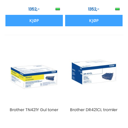
1352,-
1352,-
KJØP
KJØP
Brother TN421Y Gul toner
Brother DR421CL tromler