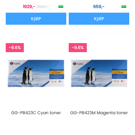
1929,-
2561,-
659,-
KJØP
KJØP
-9.6%
-9.6%
GG-PB423C Cyan toner
GG-PB423M Magenta toner