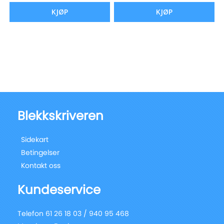
KJØP
KJØP
Blekkskriveren
Sidekart
Betingelser
Kontakt oss
Kundeservice
Telefon 61 26 18 03 / 940 95 468