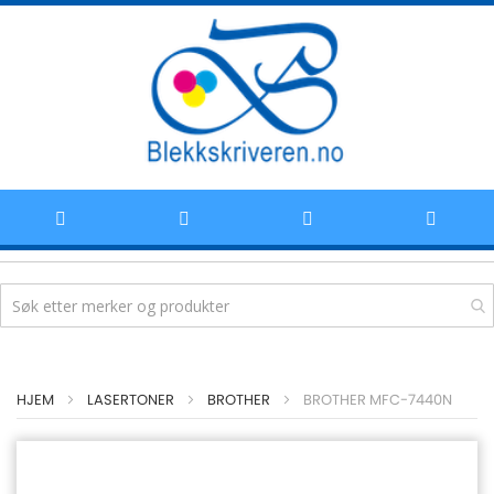
Hoppe
HJEM
LASERTONER
BROTHER
BROTHER MFC-7440N
til
innhold