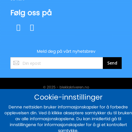
Følg oss på
Meld deg på vårt nyhetsbrev
Registrer
Send
deg
for
vårt
nyhetsbrev:
© 2025 - blekkskriveren.no
Cookie-innstillinger
Sikker betaling med
Denne nettsiden bruker informasjonskapsler for å forbedre
opplevelsen din. Ved å klikke akseptere samtykker du til bruken
av alle informasjonskapslene. Du kan imidlertid gå til
innstillingene for informasjonskapsler for å gi et kontrollert
samtykke.