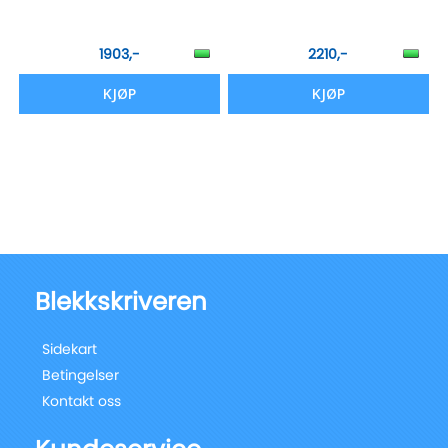
1903,-
2210,-
KJØP
KJØP
Blekkskriveren
Sidekart
Betingelser
Kontakt oss