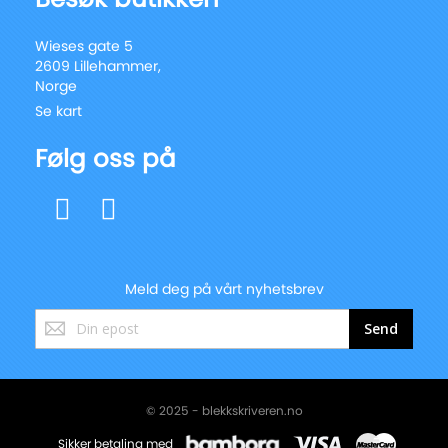
Wieses gate 5
2609 Lillehammer,
Norge
Se kart
Følg oss på
Meld deg på vårt nyhetsbrev
Registrer
Send
deg
for
vårt
nyhetsbrev:
© 2025 - blekkskriveren.no
Sikker betaling med