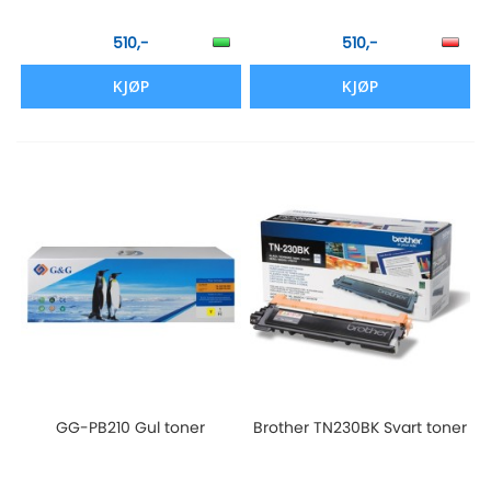
510,-
510,-
KJØP
KJØP
GG-PB210 Gul toner
Brother TN230BK Svart toner