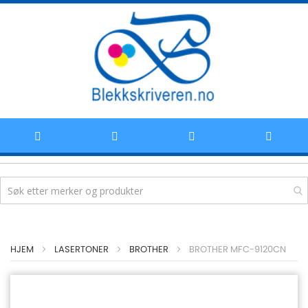
Hoppe
HJEM
LASERTONER
BROTHER
BROTHER MFC-9120CN
til
innhold