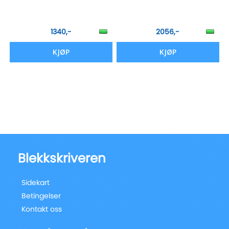
1340,-
2056,-
KJØP
KJØP
Blekkskriveren
Sidekart
Betingelser
Kontakt oss