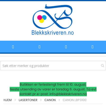
Hoppe
Butikken er feriestengt frem til 10. august.
til
Neste utsending av varer er torsdag 6. august. Ta evt
kontakt pr e-post: info@blekkskriveren.no
innhold
HJEM
LASERTONER
CANON
CANON LBP3100