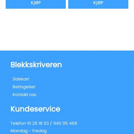
KJØP
KJØP
Blekkskriveren
Sidekart
Betingelser
Kontakt oss
Kundeservice
Telefon 61 26 18 03 / 940 95 468
Mandag - Fredag