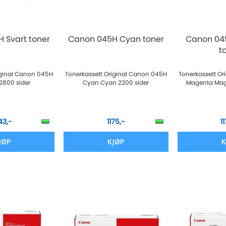
 Svart toner
Canon 045H Cyan toner
Canon 04
t
iginal Canon 045H
Tonerkassett Original Canon 045H
Tonerkassett O
 2800 sider
Cyan Cyan 2200 sider
Magenta Mag
43,-
1175,-
1
JØP
KJØP
K