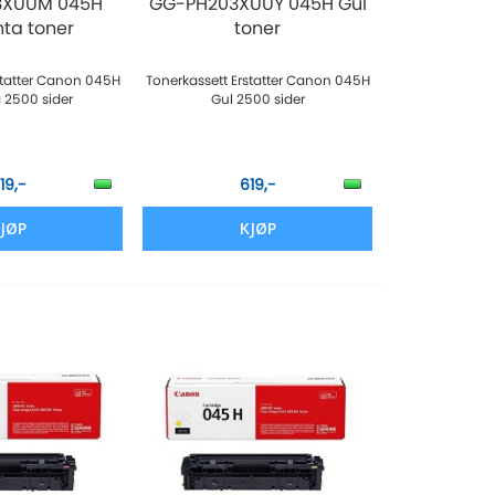
3XUUM 045H
GG-PH203XUUY 045H Gul
ta toner
toner
statter Canon 045H
Tonerkassett Erstatter Canon 045H
 2500 sider
Gul 2500 sider
19,-
619,-
JØP
KJØP