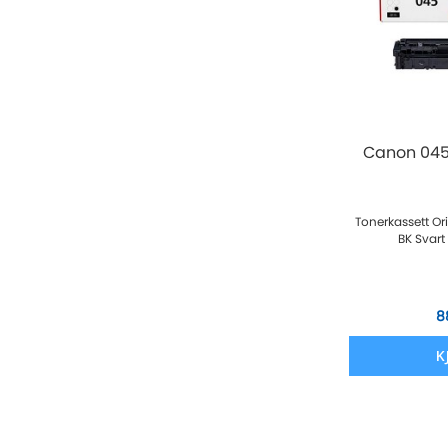
Canon 045
Tonerkassett O
BK Svart
8
K