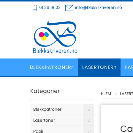
Hoppe
61 26 18 03
info@blekkskriveren.no
til
innhold
BLEKKPATRONER
LASERTONER
PA
Kategorier
HJEM
LASER
Blekkpatroner
Lasertoner
Ca
Papir