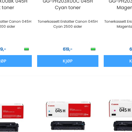
XUUBK 045H
GG-PH203XUUC 045H
GG-PH20
t toner
Cyan toner
Magen
statter Canon 045H
Tonerkassett Erstatter Canon 045H
Tonerkassett Er
200 sider
Cyan 2500 sider
Magenta
19,-
619,-
6
JØP
KJØP
K