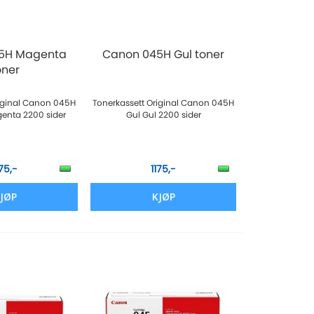
5H Magenta
Canon 045H Gul toner
oner
riginal Canon 045H
Tonerkassett Original Canon 045H
enta 2200 sider
Gul Gul 2200 sider
175,-
1175,-
JØP
KJØP