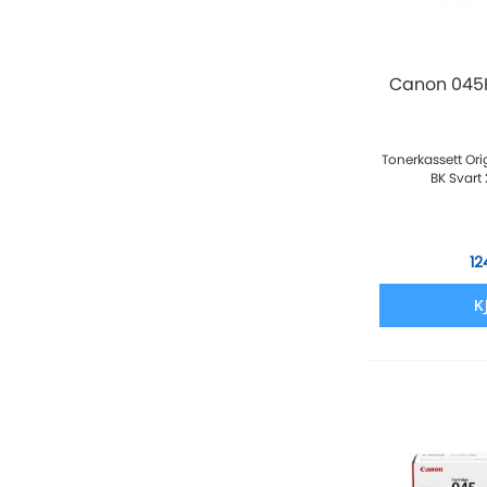
Canon 045H
Tonerkassett Or
BK Svart
12
K