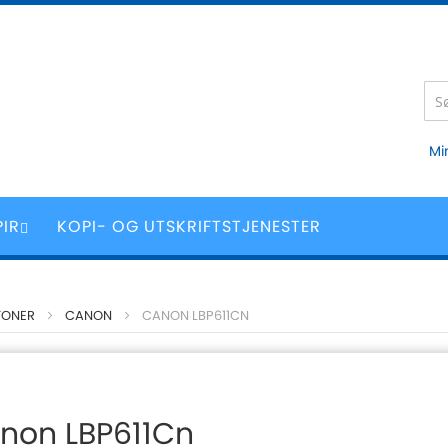
Mi
PIR
KOPI- OG UTSKRIFTSTJENESTER
TONER
CANON
CANON LBP611CN
non LBP611Cn