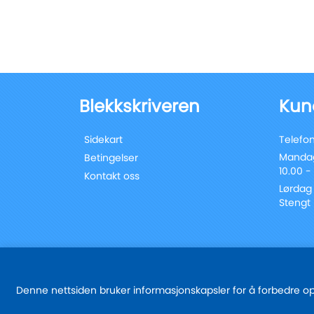
Blekkskriveren
Kun
Sidekart
Telefon
Mandag
Betingelser
10.00 -
Kontakt oss
Lørdag
Stengt
Denne nettsiden bruker informasjonskapsler for å forbedre oppl