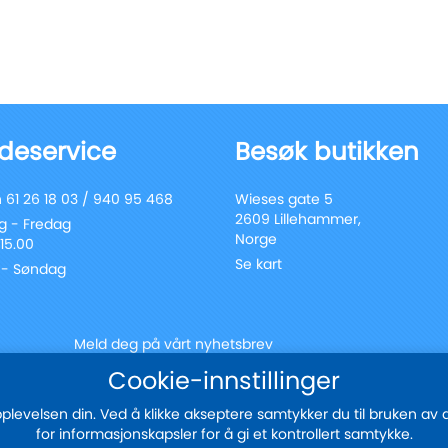
deservice
Besøk butikken
 61 26 18 03 / 940 95 468
Wieses gate 5
2609 Lillehammer,
 - Fredag
Norge
 15.00
Se kart
 - Søndag
Meld deg på vårt nyhetsbrev
Registrer
Cookie-innstillinger
Send
deg
for
evelsen din. Ved å klikke akseptere samtykker du til bruken av all
vårt
for informasjonskapsler for å gi et kontrollert samtykke.