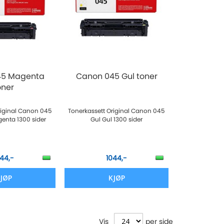
45 Magenta
Canon 045 Gul toner
oner
riginal Canon 045
Tonerkassett Original Canon 045
enta 1300 sider
Gul Gul 1300 sider
044,-
1044,-
JØP
KJØP
Vis
per side