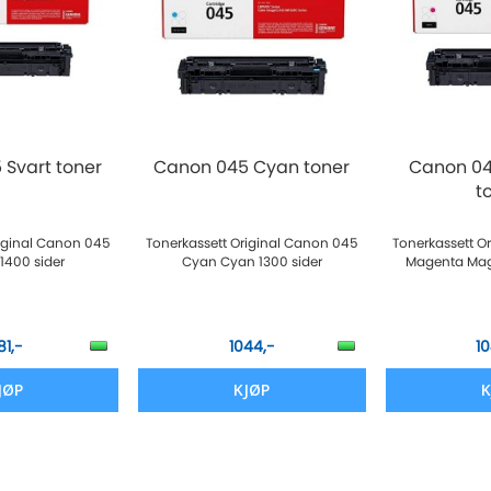
 Svart toner
Canon 045 Cyan toner
Canon 0
t
riginal Canon 045
Tonerkassett Original Canon 045
Tonerkassett O
 1400 sider
Cyan Cyan 1300 sider
Magenta Mag
81,-
1044,-
1
JØP
KJØP
K