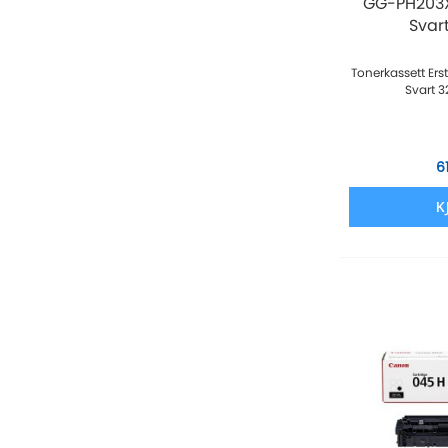
GG-PH203
Svar
Tonerkassett Er
Svart 3
6
K