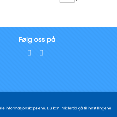
Følg oss på
e informasjonskapslene. Du kan imidlertid gå til innstillingene