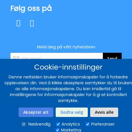
Følg oss på
Meld deg på vårt nyhetsbrev
Registrer
Send
deg
Cookie-innstillinger
for
vårt
Denne nettsiden bruker informasjonskapsler for å forbedre
nyhetsbrev:
opplevelsen din. Ved å klikke akseptere samtykker du til bruken
© 2025 - blekkskriveren.no
av alle informasjonskapslene. Du kan imidlertid gå til
Sikker betaling med
innstillingene for informasjonskapsler for å gi et kontrollert
samtykke.
Aksepter alt
Godta valg
Avvis alle
Nødvendig
Analytics
Preferanser
Marketing