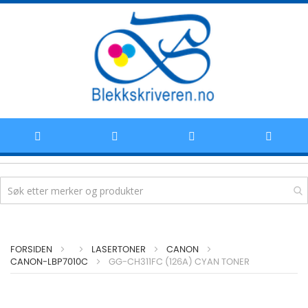
Hoppe
FORSIDEN
LASERTONER
CANON
til
CANON-LBP7010C
GG-CH311FC (126A) CYAN TONER
Skip
innhold
to
the