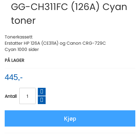
GG-CH311FC (126A) Cyan
beginning
of
toner
the
images
gallery
Tonerkassett
Erstatter HP 126A (CE311A) og Canon CRG-729C
Cyan 1000 sider
PÅ LAGER
445,-
Antall
Kjøp