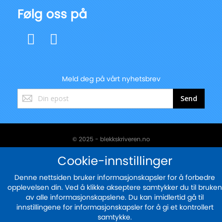
Følg oss på
Meld deg på vårt nyhetsbrev
Registrer
Send
deg
for
vårt
nyhetsbrev:
© 2025 - blekkskriveren.no
Sikker betaling med
Cookie-innstillinger
Denne nettsiden bruker informasjonskapsler for å forbedre
opplevelsen din. Ved å klikke akseptere samtykker du til bruken
av alle informasjonskapslene. Du kan imidlertid gå til
innstillingene for informasjonskapsler for å gi et kontrollert
samtykke.