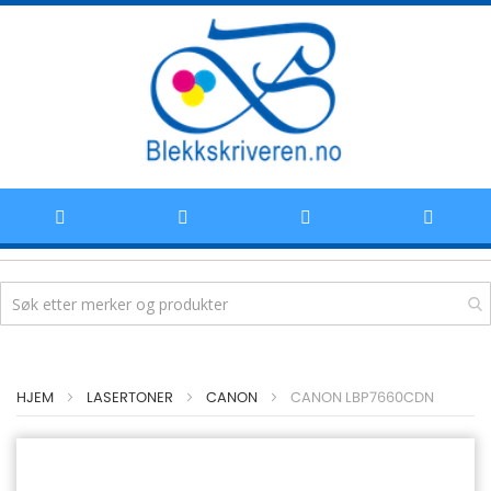
Hoppe
HJEM
LASERTONER
CANON
CANON LBP7660CDN
til
innhold