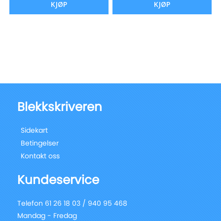
KJØP
KJØP
Blekkskriveren
Sidekart
Betingelser
Kontakt oss
Kundeservice
Telefon 61 26 18 03 / 940 95 468
Mandag - Fredag