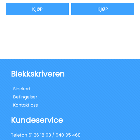
KJØP
KJØP
Blekkskriveren
Sidekart
Betingelser
Kontakt oss
Kundeservice
Telefon 61 26 18 03 / 940 95 468