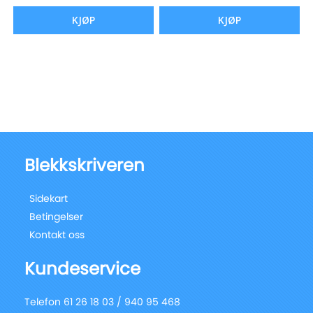
KJØP
KJØP
Blekkskriveren
Sidekart
Betingelser
Kontakt oss
Kundeservice
Telefon 61 26 18 03 / 940 95 468