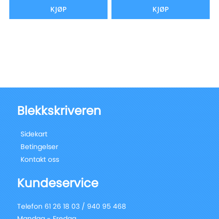
KJØP
KJØP
Blekkskriveren
Sidekart
Betingelser
Kontakt oss
Kundeservice
Telefon 61 26 18 03 / 940 95 468
Mandag - Fredag