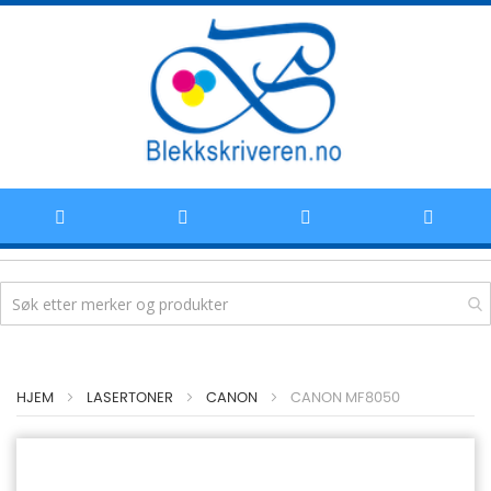
Hoppe
HJEM
LASERTONER
CANON
CANON MF8050
til
innhold