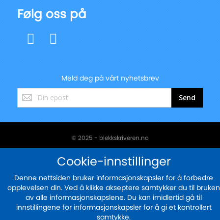
Følg oss på
Meld deg på vårt nyhetsbrev
Registrer
Send
deg
for
vårt
nyhetsbrev:
© 2025 - blekkskriveren.no
Sikker betaling med
Cookie-innstillinger
Denne nettsiden bruker informasjonskapsler for å forbedre
opplevelsen din. Ved å klikke akseptere samtykker du til bruken
av alle informasjonskapslene. Du kan imidlertid gå til
innstillingene for informasjonskapsler for å gi et kontrollert
samtykke.