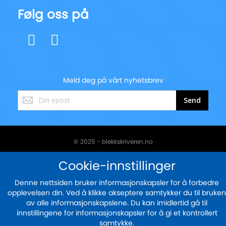
Følg oss på
Meld deg på vårt nyhetsbrev
Registrer
Send
deg
for
vårt
nyhetsbrev:
© 2025 - blekkskriveren.no
Sikker betaling med
Cookie-innstillinger
Denne nettsiden bruker informasjonskapsler for å forbedre
opplevelsen din. Ved å klikke akseptere samtykker du til bruken
av alle informasjonskapslene. Du kan imidlertid gå til
innstillingene for informasjonskapsler for å gi et kontrollert
samtykke.