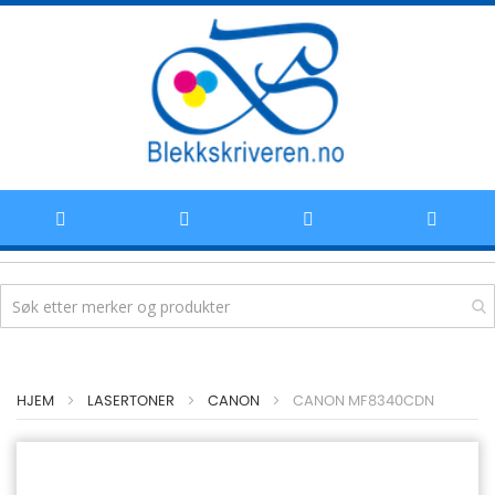
Hoppe
HJEM
LASERTONER
CANON
CANON MF8340CDN
til
innhold