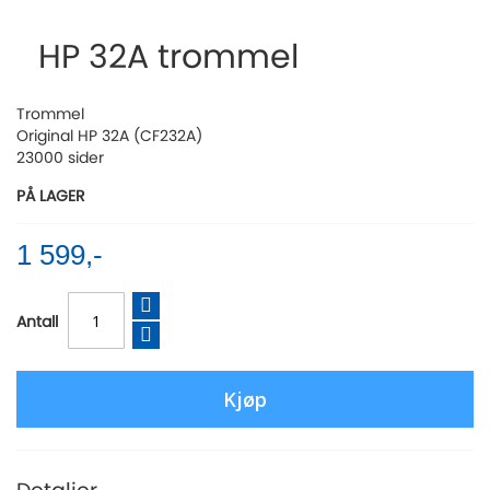
to
the
HP 32A trommel
beginning
of
the
Trommel
images
Original HP 32A (CF232A)
gallery
23000 sider
PÅ LAGER
1 599,-
Antall
Kjøp