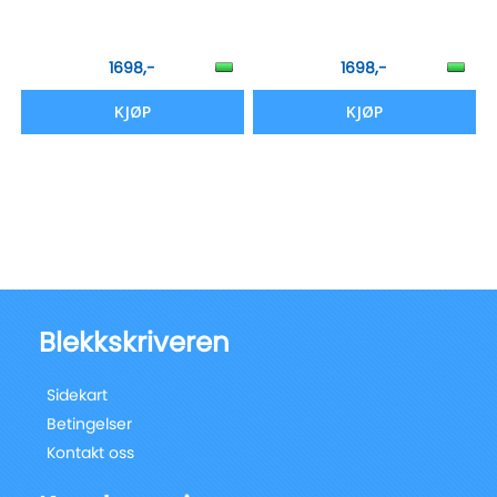
1698,-
1698,-
KJØP
KJØP
Blekkskriveren
Sidekart
Betingelser
Kontakt oss